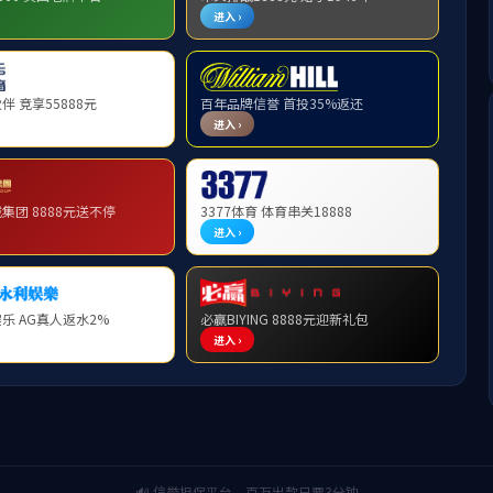
更多
功能无机材料化学教育部重点实验室召开建...
07-22
廿载韶华归故里 薪火相传续新章——化学化...
07-20
永利3044noc赴省内外多地开展招生...
07-02
2026年黑龙江省首届智能滴定实验竞赛在我...
07-01
永利3044noc教师第四党支部入选第...
06-20
永利3044noc举行2026届毕业生毕业...
05-26
永利3044noc举行2026届毕业生毕业...
05-26
永利3044noc召开纪检工作专项部署会
05-22