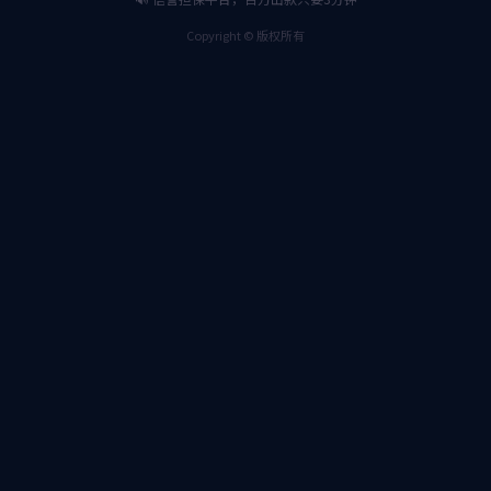
4
党群工作
更多
0
永利3044noc毕业季系列活动...
2026-06-12
6
永利3044noc组织召开2026年...
2026-06-04
9
永利3044noc第七十三期党员...
2026-06-02
2
永利3044noc举办2026年上半...
2026-05-09
4
永利3044noc开展第47期预备...
2026-04-10