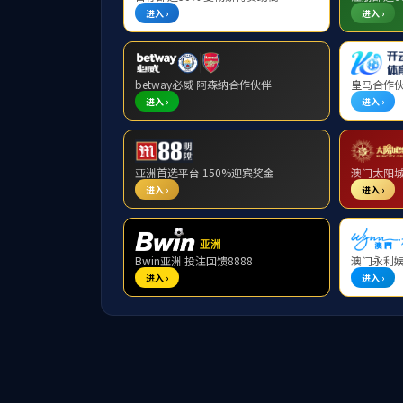
公司新闻
永利3044noc举行2026届毕业生毕业典...