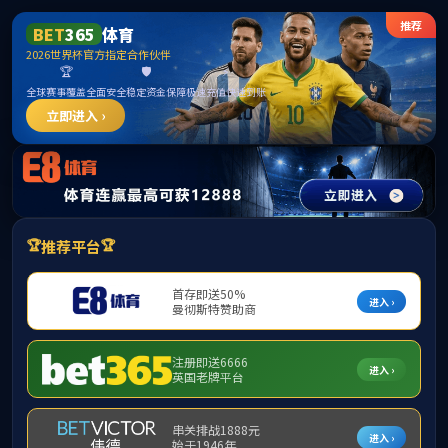
中国·永利3044noc(集团)有限公司-官方网站
首页
公司概况
团队队伍
人才培