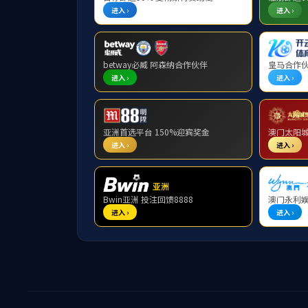
研究生招
人才招聘
本科生招生
研究生招生
为吸
就业工作
部关于加
意见》和《
展“硕博
一、
1
．永
组织和监
的复试录
组 