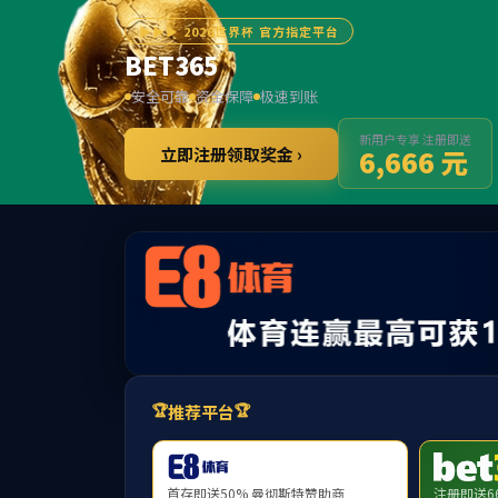
首页
公司概况
团队队伍