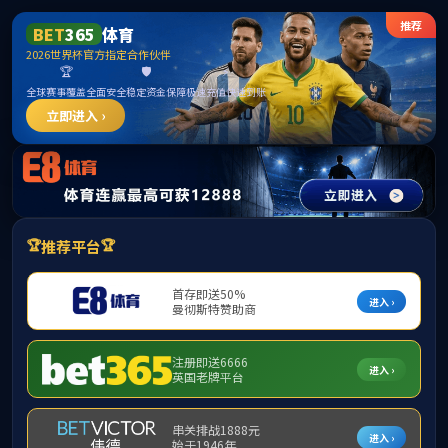
中国·永利3044noc(集团)有限公司-官方网站
首页
公司概况
团队队伍
人才培